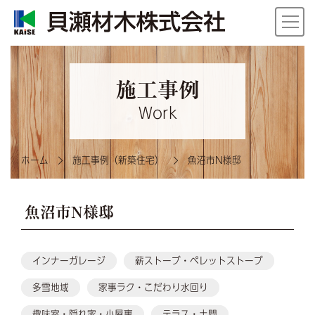
施工事例
Work
ホーム
施工事例（新築住宅）
魚沼市N様邸
魚沼市N様邸
インナーガレージ
薪ストーブ・ペレットストーブ
多雪地域
家事ラク・こだわり水回り
趣味室・隠れ家・小屋裏
テラス・土間