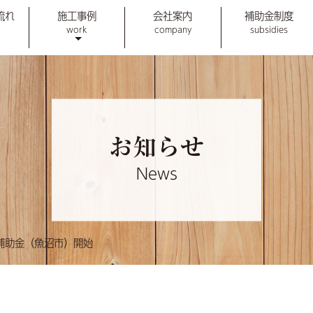
流れ
施工事例
会社案内
補助金制度
work
company
subsidies
お知らせ
News
補助金（魚沼市）開始